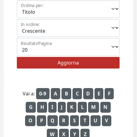
Ordina per:
In ordine:
Risultati/Pagina
Vai a:
0-9
A
B
C
D
E
F
G
H
I
J
K
L
M
N
O
P
Q
R
S
T
U
V
W
X
Y
Z