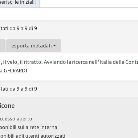
erisci le iniziali:
tati da 9 a 9 di 9
esporta metadati
 il velo, il ritratto. Avviando la ricerca nell'Italia della Con
la GHIRARDI
tati da 9 a 9 di 9
icone
accesso aperto
ponibili sulla rete interna
onibili agli utenti autorizzati