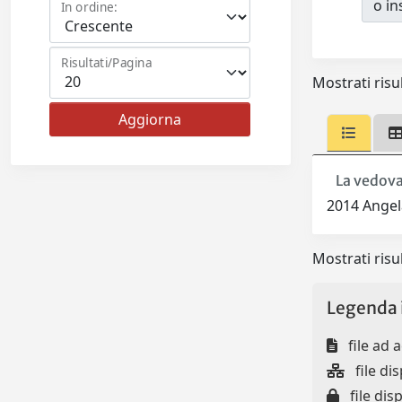
o ins
In ordine:
Risultati/Pagina
Mostrati risul
La vedova,
2014 Ange
Mostrati risul
Legenda 
file ad 
file dis
file disp