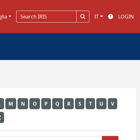
glia
IT
LOGIN
L
M
N
O
P
Q
R
S
T
U
V
Z