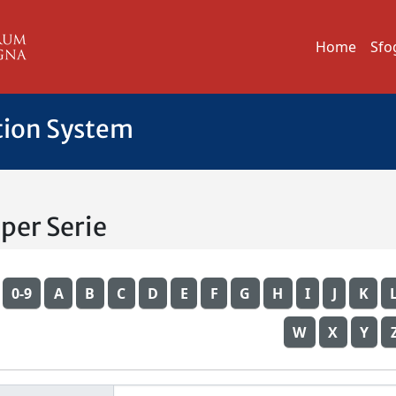
Home
Sfo
tion System
 per Serie
0-9
A
B
C
D
E
F
G
H
I
J
K
W
X
Y