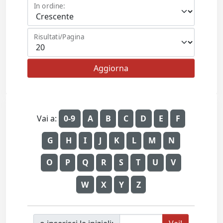
In ordine:
Risultati/Pagina
Vai a:
0-9
A
B
C
D
E
F
G
H
I
J
K
L
M
N
O
P
Q
R
S
T
U
V
W
X
Y
Z