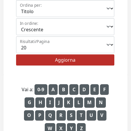
Ordina per:
In ordine:
Risultati/Pagina
Vai a:
0-9
A
B
C
D
E
F
G
H
I
J
K
L
M
N
O
P
Q
R
S
T
U
V
W
X
Y
Z