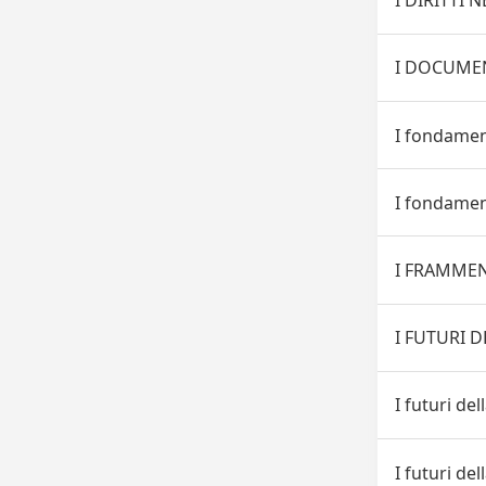
I DIRITTI 
I DOCUMEN
I fondamen
I fondamen
I FRAMMEN
I FUTURI D
I futuri del
I futuri del