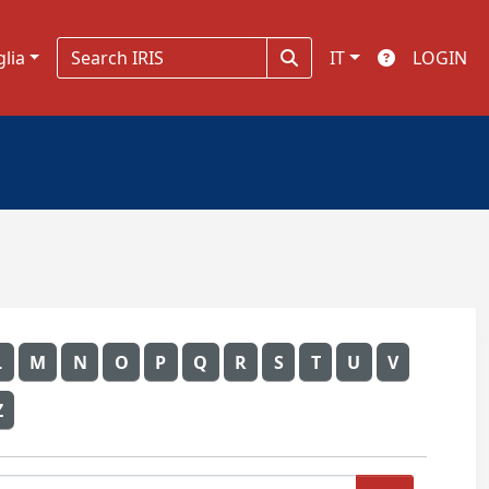
glia
IT
LOGIN
L
M
N
O
P
Q
R
S
T
U
V
Z