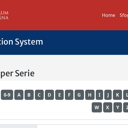
Home
Sfo
tion System
 per Serie
0-9
A
B
C
D
E
F
G
H
I
J
K
W
X
Y