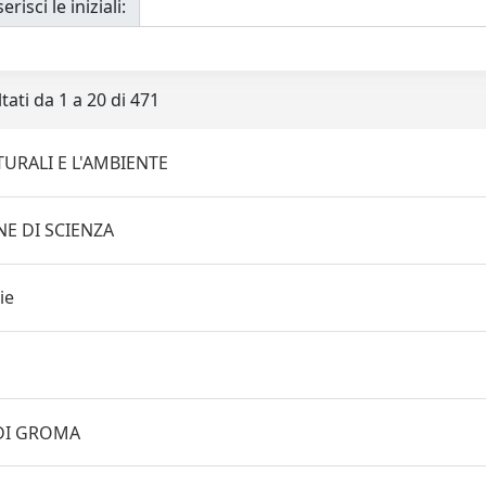
erisci le iniziali:
tati da 1 a 20 di 471
TURALI E L'AMBIENTE
NE DI SCIENZA
ie
 DI GROMA