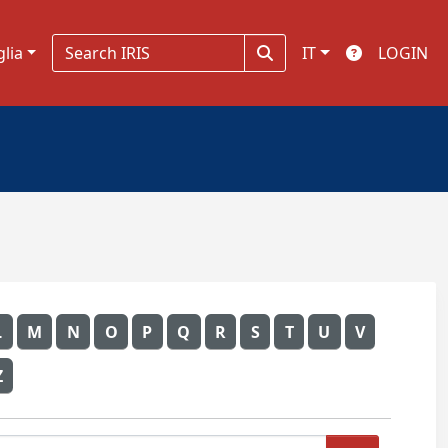
glia
IT
LOGIN
L
M
N
O
P
Q
R
S
T
U
V
Z