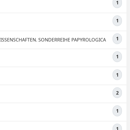
1
1
1
ISSENSCHAFTEN. SONDERREIHE PAPYROLOGICA
1
1
2
1
1