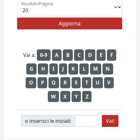
Risultati/Pagina
Vai a:
0-9
A
B
C
D
E
F
G
H
I
J
K
L
M
N
O
P
Q
R
S
T
U
V
W
X
Y
Z
o inserisci le iniziali: