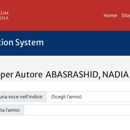
Home
Sfo
tion System
a per Autore ABASRASHID, NADIA
una voce nell'indice:
ta l'anno: