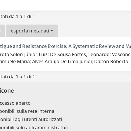
tati da 1 a 1 di 1
esporta metadati
tigue and Resistance Exercise: A Systematic Review and M
rota Solon-Júnior, Luiz; De Sousa Fortes, Leonardo; Vascon
amuele Maria; Alves Araujo De Lima Junior, Dalton Roberto
tati da 1 a 1 di 1
icone
accesso aperto
ponibili sulla rete interna
onibili agli utenti autorizzati
ponibili solo agli amministratori