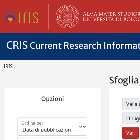
CRIS
Current Research Informa
IRIS
Sfogli
Opzioni
Vai a 
O digi
Ordina per: