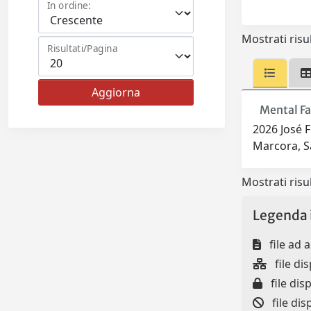
In ordine:
Mostrati risul
Risultati/Pagina
Mental Fa
2026 José F
Marcora, S
Mostrati risul
Legenda 
file ad 
file dis
file disp
file dis