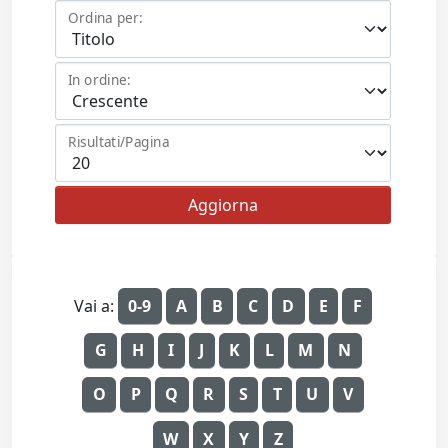
Ordina per:
In ordine:
Risultati/Pagina
Vai a:
0-9
A
B
C
D
E
F
G
H
I
J
K
L
M
N
O
P
Q
R
S
T
U
V
W
X
Y
Z