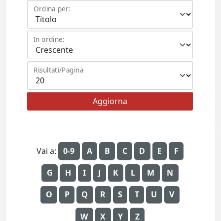
Ordina per:
In ordine:
Risultati/Pagina
Vai a:
0-9
A
B
C
D
E
F
G
H
I
J
K
L
M
N
O
P
Q
R
S
T
U
V
W
X
Y
Z