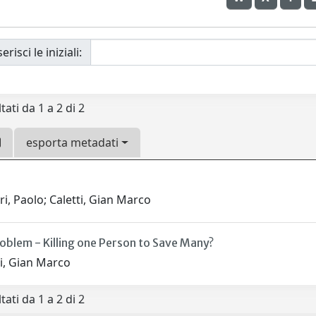
erisci le iniziali:
tati da 1 a 2 di 2
esporta metadati
i, Paolo; Caletti, Gian Marco
roblem - Killing one Person to Save Many?
ti, Gian Marco
tati da 1 a 2 di 2