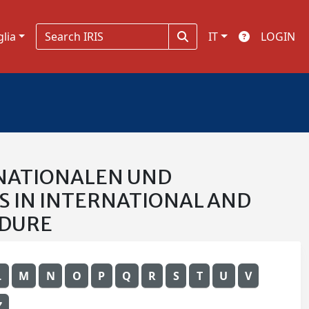
glia
IT
LOGIN
ERNATIONALEN UND
S IN INTERNATIONAL AND
EDURE
L
M
N
O
P
Q
R
S
T
U
V
Z