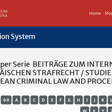
Home
Sfo
tion System
a per Serie BEITRÄGE ZUM INT
ÄISCHEN STRAFRECHT / STUDIE
EAN CRIMINAL LAW AND PROC
0-9
A
B
C
D
E
F
G
H
I
J
K
W
X
Y