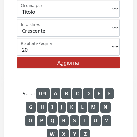
Ordina per:
In ordine:
Risultati/Pagina
Vai a:
0-9
A
B
C
D
E
F
G
H
I
J
K
L
M
N
O
P
Q
R
S
T
U
V
W
X
Y
Z