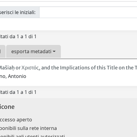
erisci le iniziali:
tati da 1 a 1 di 1
esporta metadati
Mašiaḥ or Χριστός, and the Implications of this Title on the
no, Antonio
tati da 1 a 1 di 1
icone
accesso aperto
ponibili sulla rete interna
onibili agli utenti autorizzati