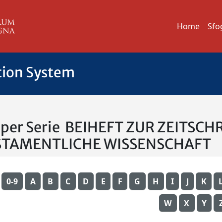
Home
Sfo
tion System
a per Serie BEIHEFT ZUR ZEITSCH
STAMENTLICHE WISSENSCHAFT
0-9
A
B
C
D
E
F
G
H
I
J
K
W
X
Y