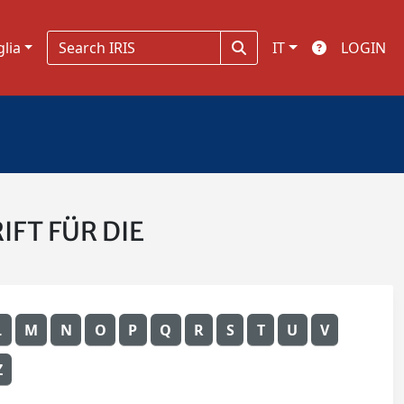
glia
IT
LOGIN
RIFT FÜR DIE
L
M
N
O
P
Q
R
S
T
U
V
Z