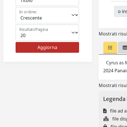
o ins
In ordine:
Risultati/Pagina
Mostrati risul
Cyrus as 
2024 Panai
Mostrati risul
Legenda 
file ad 
file dis
file disp